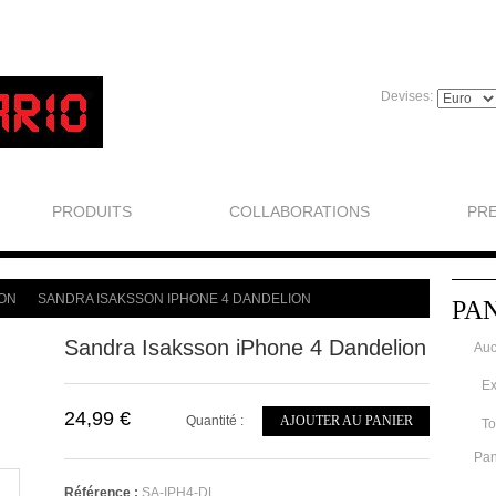
Devises:
PRODUITS
COLLABORATIONS
PR
ON
SANDRA ISAKSSON IPHONE 4 DANDELION
PA
>
Sandra Isaksson iPhone 4 Dandelion
Auc
Ex
24,99 €
Quantité :
AJOUTER AU PANIER
To
Pan
Référence :
SA-IPH4-DL