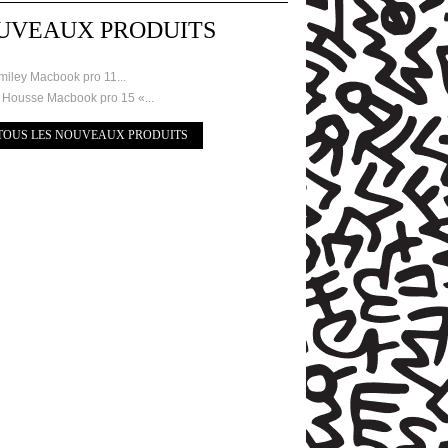
UVEAUX PRODUITS
miley Macbook pro 11...
ousse Macbook pro 15 «...
TOUS LES NOUVEAUX PRODUITS