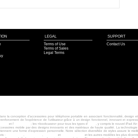
ION
LEGAL
SUPPORT
e
Terms of Use
Contact Us
Terms of Sales
Legal Terms
uy
ns la conception d'accessoires pour téléphone portable en associant fonctionnalité, design et
 renforcement de l'expérience de l'utilisateur grâce à un design fonctionnel, innovant et expr
ne 5s
iPhone 5c
iPad
et l'
; les «bookcases» pour tous les types d'
, y compris le nouvel iPad Air
essoires mobile par des designs innovants et des matériaux de haute qualité. La technologie e
ennent une forme d'expression personnelle. Notre sélection diversifiée de styles assure le meille
iPhone 5s
iPhone 5c
iPad Air
Macbook Pro
ris :
,
,
et
et les autres modèles les plus récents,