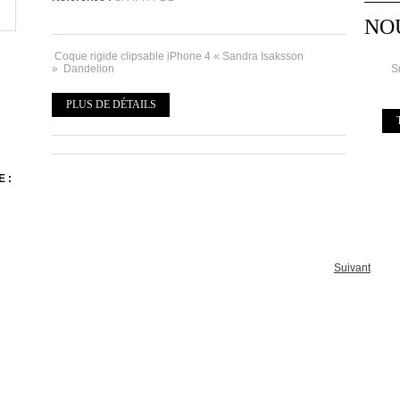
NO
Coque rigide clipsable iPhone 4 « Sandra Isaksson
» Dandelion
S
H
PLUS DE DÉTAILS
 :
Suivant