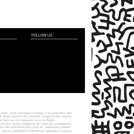
FOLLOW US
 style. Case Scenario s'engage à la protection des
essif. Notre gamme des produits comprend les coques
Macbook
 et bien sur les «sleeves» pour les Apple
.
st une partie intégrante de notre vie quotidienne,
ur des scenarios pour tous les utilisateurs mobiles.
 tout en améliorant l'expérience utilisateur à travers