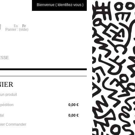
Bienvenue ( Identifiez-vous )
En
Fr
Panier :
(vide)
ESSE
NIER
un produit
pédition
0,00 €
tal
0,00 €
ier
Commander