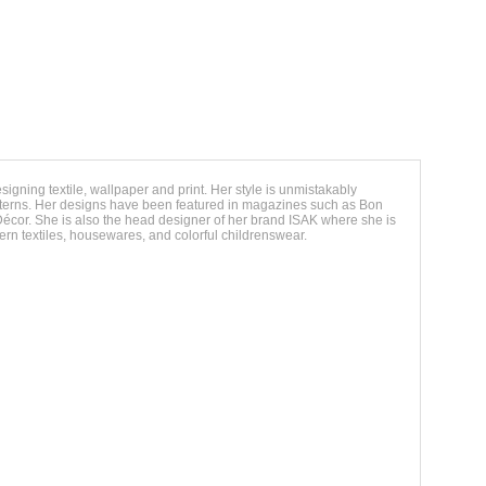
signing textile, wallpaper and print. Her style is unmistakably
tterns. Her designs have been featured in magazines such as Bon
Décor. She is also the head designer of her brand ISAK where she is
rn textiles, housewares, and colorful childrenswear.