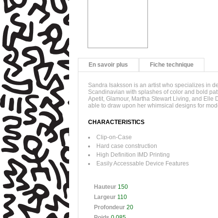
En savoir plus
Fiche technique
Sandra Isaksson is an artist who specializes in de
Scandinavian with splashes of color and bold pa
Apetit, Glamour, Martha Stewart Living, and Elle 
able to draw upon her whimsical designs for mode
CHARACTERISTICS
Clip-on-Case
Hard case construction
High Definition IMD Printing
Easily Accessable Device Features
Hauteur
150
Largeur
110
Profondeur
20
Poids
0.085