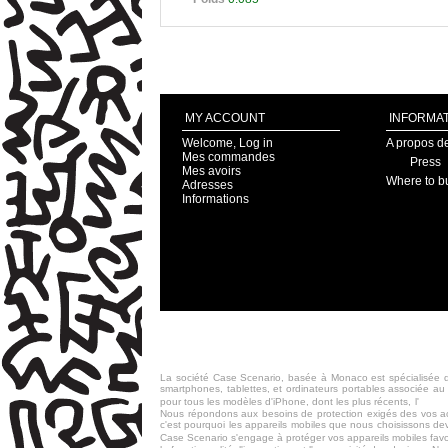
MY ACCOUNT
INFORMAT
Welcome, Log in
A propos d
Mes commandes
Press
Mes avoirs
Where to b
Adresses
Informations
La société Case Scenario, basée à Monaco est spécialisée da
smartphones, tablettes, et ordinateurs portables associée au
iPho
pour tous les modèles d'iPhone, dont les plus récents, l'
Nous répondons aux besoins de protection exigés des vos acc
c'est pourquoi les appareils mobiles que nous choisissons devi
Case Scenario s'engage à protéger vos appareils mobiles favo