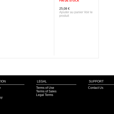
FIN DE STOCK
25,08 €
Ajouter au panier Voir le
produit
ION
LEGAL
SUPPORT
e
Terms of Use
Contact Us
Terms of Sales
Legal Terms
uy