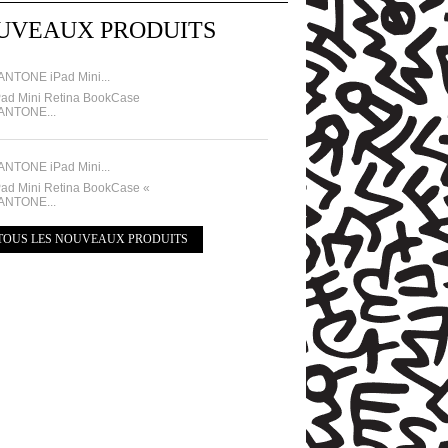
UVEAUX PRODUITS
ANTONE iPad Mini...
Pad Mini Retina BookCase
ANTONE...
ANTONE iPad Mini...
Pad Mini Retina BookCase «
ANTONE...
TOUS LES NOUVEAUX PRODUITS