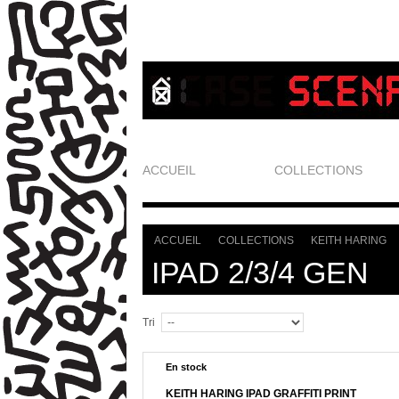
ACCUEIL
COLLECTIONS
ACCUEIL
COLLECTIONS
KEITH HARING
>
>
>
IPAD 2/3/4 GEN
Tri
En stock
KEITH HARING IPAD GRAFFITI PRINT