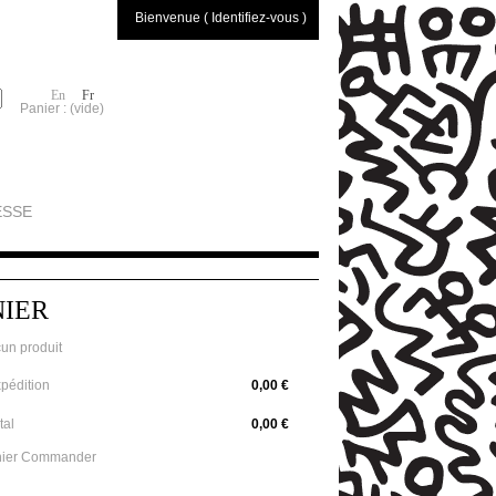
Bienvenue ( Identifiez-vous )
En
Fr
Panier :
(vide)
ESSE
NIER
un produit
pédition
0,00 €
tal
0,00 €
ier
Commander