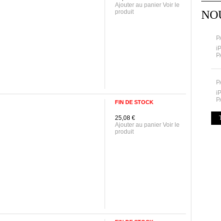
Ajouter au panier Voir le
produit
NO
P
i
P
P
i
P
FIN DE STOCK
25,08 €
Ajouter au panier Voir le
produit