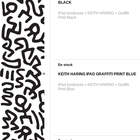
BLACK
iPad bookcase « KEITH HARING » Graffiti
Print Black
En stock
KEITH HARING IPAD GRAFFITI PRINT BLUE
iPad bookcase « KEITH HARING » Graffiti
Print Blue