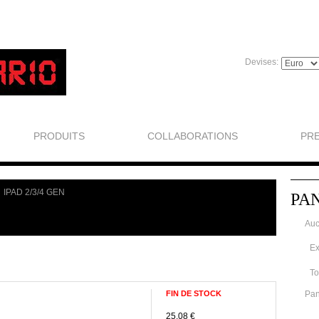
Devises:
PRODUITS
COLLABORATIONS
PR
IPAD 2/3/4 GEN
PA
Auc
Ex
To
FIN DE STOCK
Pan
25,08 €