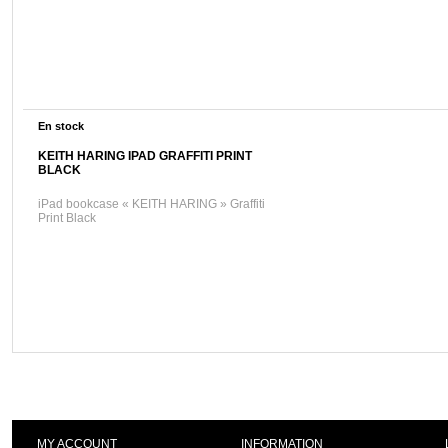
En stock
KEITH HARING IPAD GRAFFITI PRINT
BLACK
iPad bookcase « KEITH HARING » Graffiti
Print Black
MY ACCOUNT
INFORMATION