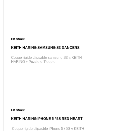
En stock
KEITH HARING SAMSUNG S3 DANCERS
Coque rigide clipsable samsung S3 « KEITH
HARING » Puzzle of People
En stock
KEITH HARING IPHONE 5 / 5S RED HEART
Coque rigide clipasble iPhone 5 / 5S « KEITH