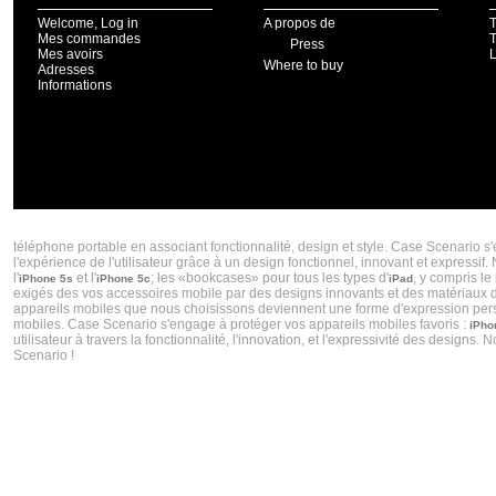
Welcome, Log in
A propos de
T
Mes commandes
T
Press
Mes avoirs
Where to buy
Adresses
Informations
CASE SCENARIO CRÉATEUR DE COQUES IPHONE 5S ET COQUES IPHONES 5C TENDA
téléphone portable en associant fonctionnalité, design et style. Case Scenario s
l'expérience de l'utilisateur grâce à un design fonctionnel, innovant et express
l'
et l'
; les «bookcases» pour tous les types d'
, y compris le
iPhone 5s
iPhone 5c
iPad
exigés des vos accessoires mobile par des designs innovants et des matériaux de 
appareils mobiles que nous choisissons deviennent une forme d'expression personn
mobiles. Case Scenario s'engage à protéger vos appareils mobiles favoris :
iPho
utilisateur à travers la fonctionnalité, l'innovation, et l'expressivité des desig
Scenario !