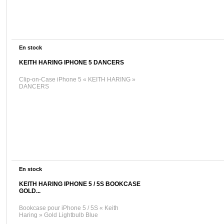
En stock
KEITH HARING IPHONE 5 DANCERS
Clip-on-Case iPhone 5 « KEITH HARING »
DANCERS
En stock
KEITH HARING IPHONE 5 / 5S BOOKCASE
GOLD...
Bookcase pour iPhone 5 / 5S « Keith
Haring » Gold Lightbulb Blue