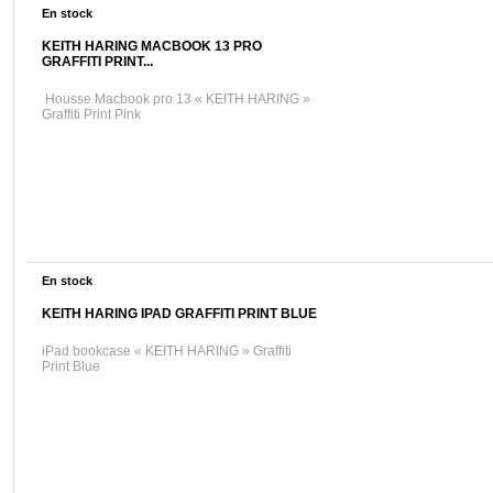
En stock
KEITH HARING MACBOOK 13 PRO
GRAFFITI PRINT...
Housse Macbook pro 13 « KEITH HARING »
Graffiti Print Pink
En stock
KEITH HARING IPAD GRAFFITI PRINT BLUE
iPad bookcase « KEITH HARING » Graffiti
Print Blue