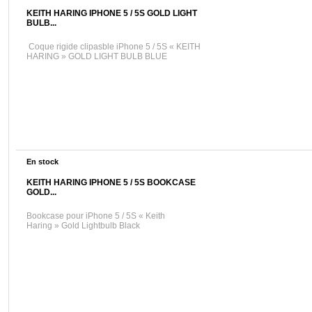
KEITH HARING IPHONE 5 / 5S GOLD LIGHT
BULB...
Coque rigide clipasble iPhone 5 / 5S « KEITH
HARING » GOLD LIGHT BULB BLUE
En stock
KEITH HARING IPHONE 5 / 5S BOOKCASE
GOLD...
Bookcase pour iPhone 5 / 5S « Keith
Haring » Gold Lightbulb Black