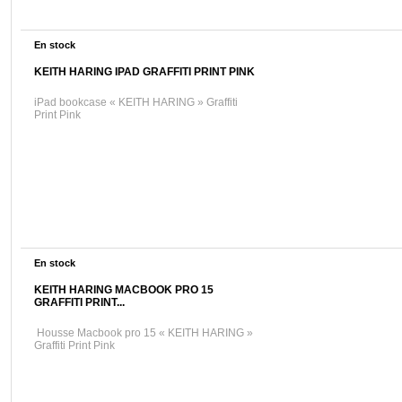
En stock
KEITH HARING IPAD GRAFFITI PRINT PINK
iPad bookcase « KEITH HARING » Graffiti
Print Pink
En stock
KEITH HARING MACBOOK PRO 15
GRAFFITI PRINT...
Housse Macbook pro 15 « KEITH HARING »
Graffiti Print Pink