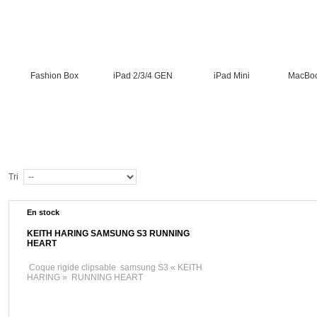
Fashion Box
iPad 2/3/4 GEN
iPad Mini
MacBoo
Tri
En stock
KEITH HARING SAMSUNG S3 RUNNING
HEART
Coque rigide clipsable samsung S3 « KEITH
HARING » RUNNING HEART