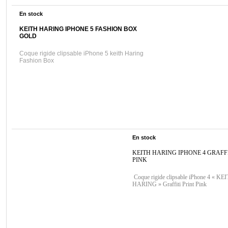
En stock
KEITH HARING IPHONE 5 FASHION BOX
GOLD
Coque rigide clipsable iPhone 5 keith Haring
Fashion Box
En stock
KEITH HARING IPHONE 4 GRAFFI
PINK
Coque rigide clipsable iPhone 4 « KE
HARING » Graffiti Print Pink