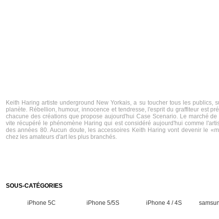
Keith Haring artiste underground New Yorkais, a su toucher tous les publics, su
planète. Rébellion, humour, innocence et tendresse, l'esprit du graffiteur est p
chacune des créations que propose aujourd'hui Case Scenario. Le marché de l'
vite récupéré le phénomène Haring qui est considéré aujourd'hui comme l'arti
des années 80. Aucun doute, les accessoires Keith Haring vont devenir le «
chez les amateurs d'art les plus branchés.
SOUS-CATÉGORIES
iPhone 5C
iPhone 5/5S
iPhone 4 / 4S
samsun