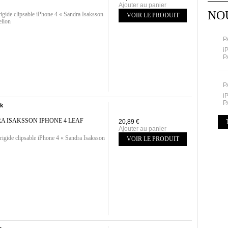
Ajouter au panier
NO
gide clipsable iPhone 4 « Sandra Isaksson
VOIR LE PRODUIT
lion
P
i
P
P
i
P
ck
A ISAKSSON IPHONE 4 LEAF
20,89 €
Ajouter au panier
igide clipsable iPhone 4 « Sandra Isaksson
VOIR LE PRODUIT