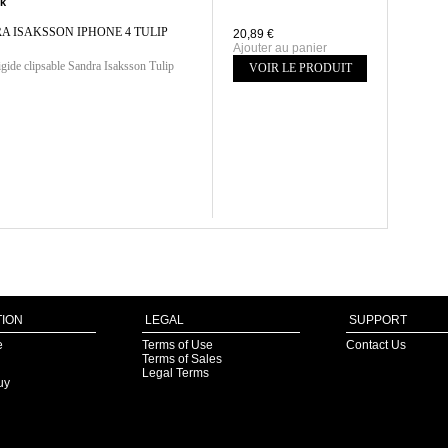
ck
A ISAKSSON IPHONE 4 TULIP
20,89 €
Ajouter au panier
gide clipsable Sandra Isaksson Tulip
VOIR LE PRODUIT
ION
LEGAL
SUPPORT
e
Terms of Use
Contact Us
Terms of Sales
Legal Terms
uy