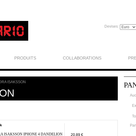
Devises:
PRODUITS
COLLABORATIONS
PR
DRA ISAKSSON
PA
SON
Auc
Ex
To
ck
Pan
A ISAKSSON IPHONE 4 DANDELION
20,89 €