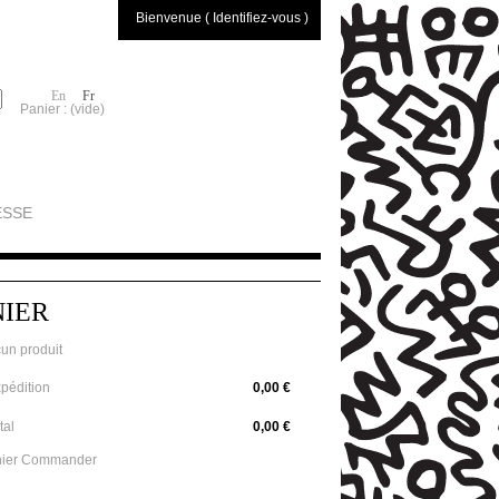
Bienvenue ( Identifiez-vous )
En
Fr
Panier :
(vide)
ESSE
NIER
un produit
pédition
0,00 €
tal
0,00 €
ier
Commander