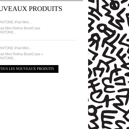
UVEAUX PRODUITS
ANTONE iPad Mini...
Pad Mini Retina BookCase
ANTONE...
ANTONE iPad Mini...
Pad Mini Retina BookCase «
ANTONE...
TOUS LES NOUVEAUX PRODUITS