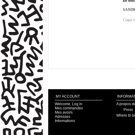
En sto
SANDR
Coque ri
MY ACCOUNT
INFORMAT
Welcome, Log in
A propos d
Mes commandes
Press
Mes avoirs
Where to b
Adresses
Informations