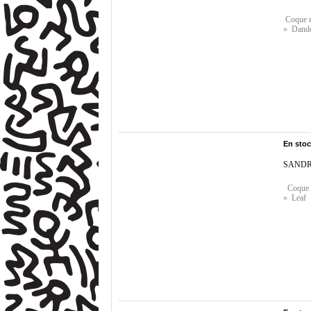
Coque ri
» Dande
En sto
SANDR
Coque r
» Leaf