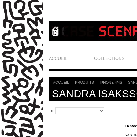
ACCUEIL
COLLECTIONS
ACCUEIL
PRODUITS
IPHONE 4/4S
SAN
>
>
>
SANDRA ISAKS
Tri
En sto
SANDR