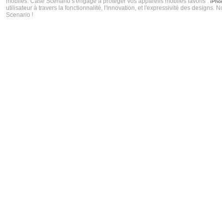
mobiles. Case Scenario s'engage à protéger vos appareils mobiles favoris :
iPho
utilisateur à travers la fonctionnalité, l'innovation, et l'expressivité des desig
Scenario !