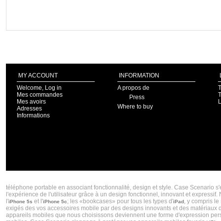
MY ACCOUNT
INFORMATION
Welcome, Log in
A propos de
T
Mes commandes
T
Press
Mes avoirs
Where to buy
Adresses
Informations
CASE SCENARIO CRÉATEUR DE COQUES IPHONE 5S ET COQUES IPHONES 5C TENDA
téléphone portable en associant fonctionnalité, design et style. Case Scenario s
l'expérience de l'utilisateur grâce à un design fonctionnel, innovant et express
l'
et l'
; les «bookcases» pour tous les types d'
, y compris le
iPhone 5s
iPhone 5c
iPad
exigés des vos accessoires mobile par des designs innovants et des matériaux de 
appareils mobiles que nous choisissons deviennent une forme d'expression personn