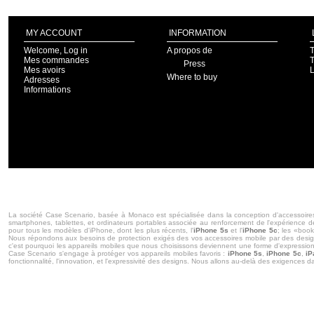
MY ACCOUNT
INFORMATION
Welcome, Log in
A propos de
T
Mes commandes
T
Press
Mes avoirs
Where to buy
Adresses
Informations
La société Case Scenario, basée à Monaco est spécialisée dans la conception d'accessoires 
smartphones, tablettes, et ordinateurs portables associée au renforcement de l'expérience d
pour tous les modèles d'iPhone, dont les plus récents, l'
iPhone 5s
et l'
iPhone 5c
; les «boo
Nous répondons aux besoins de protection exigés des vos accessoires mobile par des designs
c'est pourquoi les appareils mobiles que nous choisissons deviennent une forme d'expression pe
Case Scenario s'engage à protéger vos appareils mobiles favoris :
iPhone 5s
,
iPhone 5c
,
iP
fonctionnalité, l'innovation, et l'expressivité des designs. Nous allons au-delà des exigences