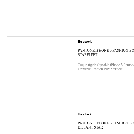
En stock
PANTONE IPHONE 5 FASHION B
STARFLEET
Coque rigide clipsable iPhone 5 Panton
Universe Fashion Box Starfleet
En stock
PANTONE IPHONE 5 FASHION B
DISTANT STAR