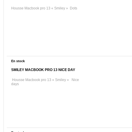
Housse Macbook pro 13 « Smiley » Dots
En stock
SMILEY MACBOOK PRO 13 NICE DAY
Housse Macbook pro 13 « Smiley » Nice
days