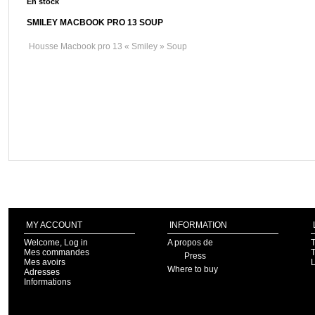
En stock
SMILEY MACBOOK PRO 13 SOUP
Housse Macbook pro 13 « Smiley » Soup
MY ACCOUNT
INFORMATION
Welcome, Log in
A propos de
T
Mes commandes
T
Press
Mes avoirs
Where to buy
Adresses
Informations