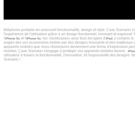
CASE SCENARIO CRÉATEUR DE COQUES IPHONE 5S ET COQUES IPHONES 5C TENDA
téléphone portable en associant fonctionnalité, design et style. Case Scenario s
l'expérience de l'utilisateur grâce à un design fonctionnel, innovant et express
l'
et l'
; les «bookcases» pour tous les types d'
, y compris le
iPhone 5s
iPhone 5c
iPad
exigés des vos accessoires mobile par des designs innovants et des matériaux de 
appareils mobiles que nous choisissons deviennent une forme d'expression personn
mobiles. Case Scenario s'engage à protéger vos appareils mobiles favoris :
iPho
utilisateur à travers la fonctionnalité, l'innovation, et l'expressivité des desig
Scenario !