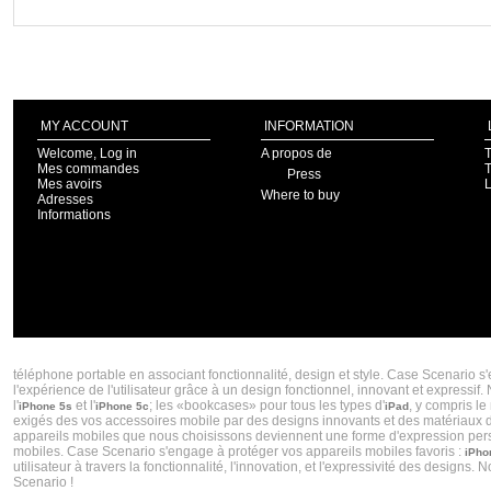
MY ACCOUNT
INFORMATION
Welcome, Log in
A propos de
T
Mes commandes
T
Press
Mes avoirs
Where to buy
Adresses
Informations
CASE SCENARIO CRÉATEUR DE COQUES IPHONE 5S ET COQUES IPHONES 5C TENDA
téléphone portable en associant fonctionnalité, design et style. Case Scenario s
l'expérience de l'utilisateur grâce à un design fonctionnel, innovant et express
l'
et l'
; les «bookcases» pour tous les types d'
, y compris le
iPhone 5s
iPhone 5c
iPad
exigés des vos accessoires mobile par des designs innovants et des matériaux de 
appareils mobiles que nous choisissons deviennent une forme d'expression personn
mobiles. Case Scenario s'engage à protéger vos appareils mobiles favoris :
iPho
utilisateur à travers la fonctionnalité, l'innovation, et l'expressivité des desig
Scenario !