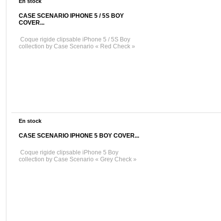
En stock
CASE SCENARIO IPHONE 5 / 5S BOY
COVER...
Coque rigide clipsable iPhone 5 / 5S Boy
collection by Case Scenario « Red Check »
En stock
CASE SCENARIO IPHONE 5 BOY COVER...
Coque rigide clipsable iPhone 5 Boy
collection by Case Scenario « Grey Check »