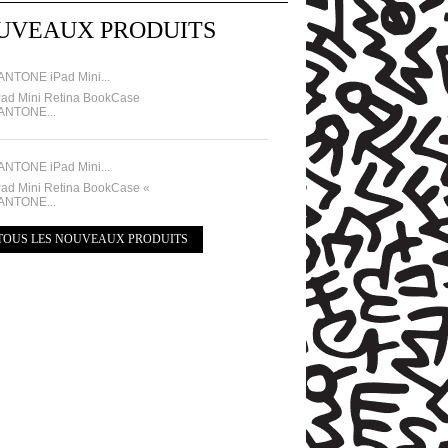
UVEAUX PRODUITS
ANTONE iPad Mini...
Pad Mini Retina BookCase
ANTONE...
ANTONE iPad Mini...
Pad Mini Retina BookCase «
ANTONE...
TOUS LES NOUVEAUX PRODUITS