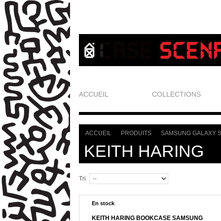
ACCUEIL
COLLECTIONS
ACCUEIL
PRODUITS
SAMSUNG GALAXY 
>
>
KEITH HARING
Tri
En stock
KEITH HARING BOOKCASE SAMSUNG