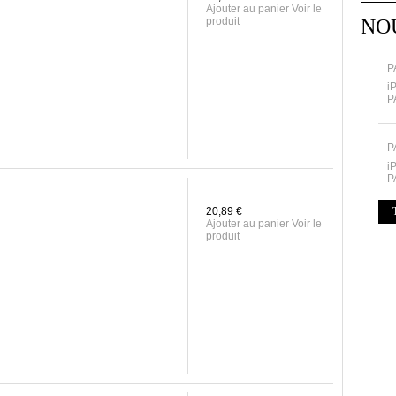
Ajouter au panier Voir le
produit
NO
P
i
P
P
i
P
20,89 €
Ajouter au panier Voir le
produit