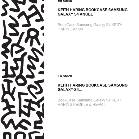
En stock
KEITH HARING BOOKCASE SAMSUNG
GALAXY S4 ANGEL
BookCase Samsung Galaxy S4 KEITH
HARING Angel
En stock
KEITH HARING BOOKCASE SAMSUNG
GALAXY S4...
BookCase Samsung Galaxy S4 KEITH
HARING PEOPLE & HEART