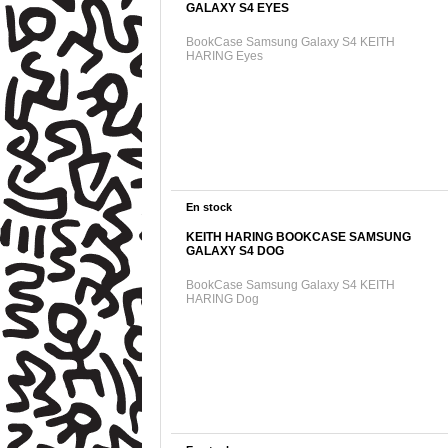
GALAXY S4 EYES
BookCase Samsung Galaxy S4 KEITH
HARING Eyes
En stock
KEITH HARING BOOKCASE SAMSUNG
GALAXY S4 DOG
BookCase Samsung Galaxy S4 KEITH
HARING Dog