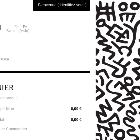
Bienvenue ( Identifiez-vous )
En
Fr
Panier :
(vide)
ESSE
NIER
un produit
pédition
0,00 €
tal
0,00 €
ier
Commander