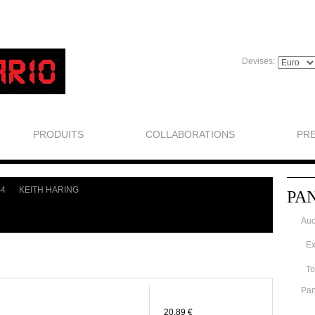
Devises:
PRODUITS
COLLABORATIONS
PR
S4
KEITH HARING
PA
>
Auc
Ex
To
Pan
20,89 €