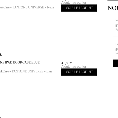
Ajouter au panier
NO
ookCase « PANTONE UNIVERSE » Neon
VOIR LE PRODUIT
P
i
P
P
i
P
ck
NE IPAD BOOKCASE BLUE
41,80 €
Ajouter au panier
ookCase « PANTONE UNIVERSE » Blue
VOIR LE PRODUIT