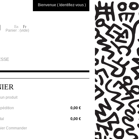
Bienvenue ( Identifiez-vous )
En
Fr
Panier :
(vide)
ESSE
NIER
un produit
pédition
0,00 €
tal
0,00 €
ier
Commander