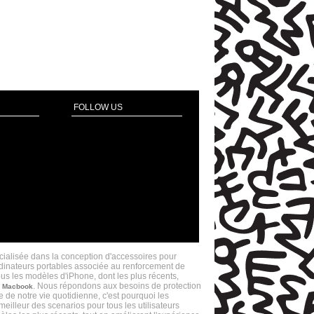
FOLLOW US
ACBOOK ET SAMSUNG S4, S3, FONCTIONNELS ET DESIGN.
ialisée dans la conception d'accessoires pour
ordinateurs portables associée au renforcement de
ous les modèles d'iPhone, dont les plus récents,
e
. Nous répondons aux besoins de protection
Macbook
 de notre vie quotidienne, c'est pourquoi les
eilleur des scenarios pour tous les utilisateurs