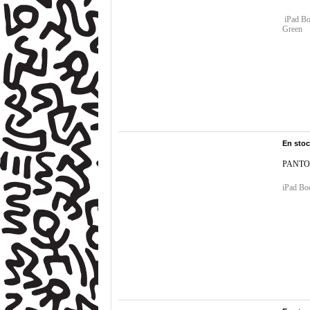
iPad B
Green
En sto
PANTO
iPad B