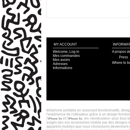
MY ACCOUNT
INFORMAT
Welcome, Log in
A propos d
Mes commandes
Press
Mes avoirs
Where to b
Adresses
Informations
CASE SCENARIO CRÉATEUR DE COQUES IPHONE 5S ET 
téléphone portable en associant fonctionnalité, desi
l'expérience de l'utilisateur grâce à un design fonct
l'
et l'
; les «bookcases» pour tous le
iPhone 5s
iPhone 5c
exigés des vos accessoires mobile par des designs inn
appareils mobiles que nous choisissons deviennent une