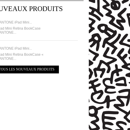
UVEAUX PRODUITS
ANTONE iPad Mini...
Pad Mini Retina BookCase
ANTONE...
ANTONE iPad Mini...
Pad Mini Retina BookCase «
ANTONE...
TOUS LES NOUVEAUX PRODUITS