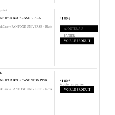
puisé
NE IPAD BOOKCASE BLACK
41,80 €
ookCase « PANTONE UNIVERSE » Black
AJOUTER AU
PANIER
VOIR LE PRODUIT
ck
NE IPAD BOOKCASE NEON PINK
41,80 €
Ajouter au panier
ookCase « PANTONE UNIVERSE » Neon
VOIR LE PRODUIT