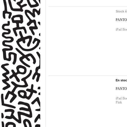
Stock é
PANTO
iPad B
En sto
PANTO
iPad B
Pink