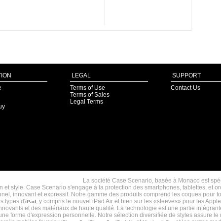
ION
LEGAL
SUPPORT
e
Terms of Use
Contact Us
Terms of Sales
Legal Terms
uy
HOUSSES, ÉTUIS ET COQUES IPHONE 5/4/4S, IPAD, M
COQUES IPHONES 5C TENDANCES
La société Case Scenario, basée à Monaco est spéc
gn et style. Case Scenario s'engage à la protection des smartphones, tablettes, et 
ionnel, innovant et expressif. Notre gamme des produits comprend les coques pour t
s types d'
, y compris le nouvel iPad Air et bien sur les «sleeves» pour les Appl
iPad
ovants et des matériaux de haute qualité. La technologie est une partie intégrante
 forme d'expression personnelle. Notre sélection diversifiée de styles assure le m