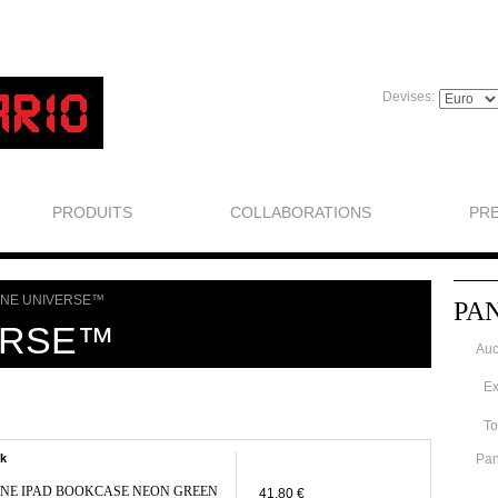
Devises:
PRODUITS
COLLABORATIONS
PR
NE UNIVERSE™
PA
ERSE™
Auc
Ex
To
ck
Pan
NE IPAD BOOKCASE NEON GREEN
41,80 €