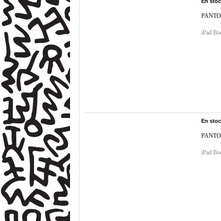
En sto
PANTO
iPad B
En sto
PANTO
iPad B