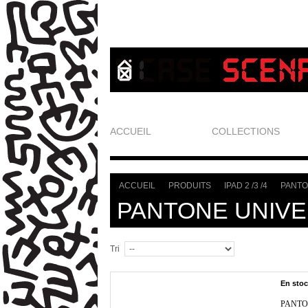
ACCUEIL
COLLECTIONS
ACCUEIL
PRODUITS
IPAD 2 /3 /4
PANTO
>
>
>
PANTONE UNIV
Tri
En sto
PANTO