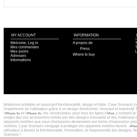
MY ACCOUNT
INFORMATION
Welcome, Log in
A propos de
T
Mes commandes
T
Press
Mes avoirs
Where to buy
Adresses
Informations
CASE SCENARIO CRÉATEUR DE COQUES IPHONE 5S ET COQUES IPHONES 5C TENDA
téléphone portable en associant fonctionnalité, design et style. Case Scenario s
l'expérience de l'utilisateur grâce à un design fonctionnel, innovant et express
l'
et l'
; les «bookcases» pour tous les types d'
, y compris le
iPhone 5s
iPhone 5c
iPad
exigés des vos accessoires mobile par des designs innovants et des matériaux de 
appareils mobiles que nous choisissons deviennent une forme d'expression personn
mobiles. Case Scenario s'engage à protéger vos appareils mobiles favoris :
iPho
utilisateur à travers la fonctionnalité, l'innovation, et l'expressivité des desig
Scenario !