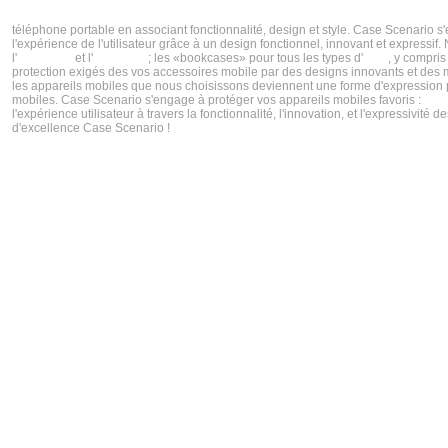
CASE SCENARIO CRÉATEUR DE COQUES IPHONE 5S ET COQUES IPHONES 5C TENDA
téléphone portable en associant fonctionnalité, design et style. Case Scenario s
l'expérience de l'utilisateur grâce à un design fonctionnel, innovant et express
l'
iPhone 5s
et l'
iPhone 5c
; les «bookcases» pour tous les types d'
iPad
, y compris
protection exigés des vos accessoires mobile par des designs innovants et des ma
les appareils mobiles que nous choisissons deviennent une forme d'expression per
mobiles. Case Scenario s'engage à protéger vos appareils mobiles favoris :
iPh
l'expérience utilisateur à travers la fonctionnalité, l'innovation, et l'expressiv
d'excellence Case Scenario !