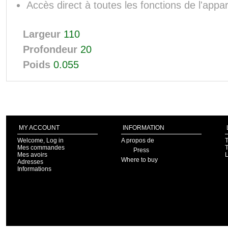
Accès direct à toutes les fonctions de l'appar
Largeur
110
Profondeur
20
Poids
0.055
MY ACCOUNT
INFORMATION
Welcome, Log in
A propos de
T
Mes commandes
T
Press
Mes avoirs
Where to buy
Adresses
Informations