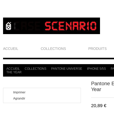
ACCUEIL
COLLECTIONS
PRODUITS
ACCUEIL
COLLECTIONS
PANTONE UNIVERSE
IPHONE 5/5S
P
>
>
>
>
THE YEAR
Pantone E
Year
Imprimer
Agrandir
20,89 €