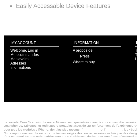
Easily Accessable Device Features
MY ACCOUNT
INFORMATION
Welcome, Log in
A propos de
T
Mes commandes
T
Press
Mes avoirs
Where to buy
Adresses
Informations
La société Case Scenario, basée à Monaco est spécialisée dans la conception d'accessoires 
smartphones, tablettes, et ordinateurs portables associée au renforcement de l'expérience d
iPhone 5s
iPhone 5c
pour tous les modèles d'iPhone, dont les plus récents, l'
et l'
; les «boo
Nous répondons aux besoins de protection exigés des vos accessoires mobile par des designs
c'est pourquoi les appareils mobiles que nous choisissons deviennent une forme d'expression pe