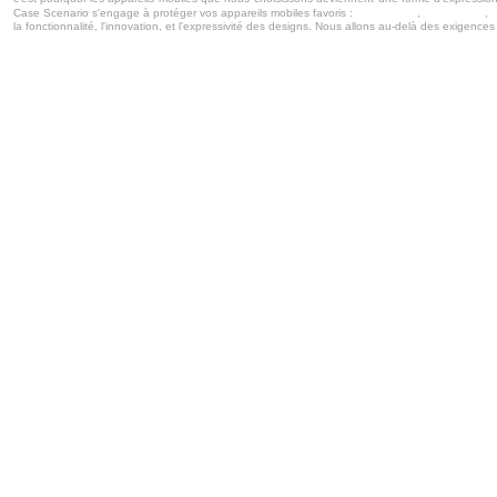
iPhone 5s
iPhone 5c
Case Scenario s'engage à protéger vos appareils mobiles favoris :
,
,
la fonctionnalité, l'innovation, et l'expressivité des designs. Nous allons au-delà des exigen