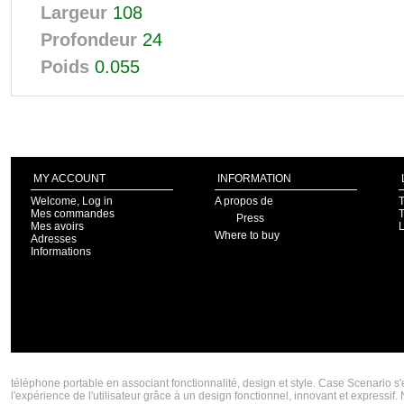
Largeur
108
Profondeur
24
Poids
0.055
MY ACCOUNT
INFORMATION
Welcome, Log in
A propos de
T
Mes commandes
T
Press
Mes avoirs
Where to buy
Adresses
Informations
CASE SCENARIO CRÉATEUR DE COQUES IPHONE 5S ET COQUES IPHONES 5C TENDA
téléphone portable en associant fonctionnalité, design et style. Case Scenario s
l'expérience de l'utilisateur grâce à un design fonctionnel, innovant et express