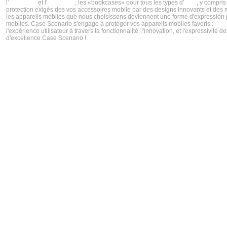
l'
iPhone 5s
et l'
iPhone 5c
; les «bookcases» pour tous les types d'
iPad
, y compris
protection exigés des vos accessoires mobile par des designs innovants et des ma
les appareils mobiles que nous choisissons deviennent une forme d'expression per
mobiles. Case Scenario s'engage à protéger vos appareils mobiles favoris :
iPh
l'expérience utilisateur à travers la fonctionnalité, l'innovation, et l'expressiv
d'excellence Case Scenario !