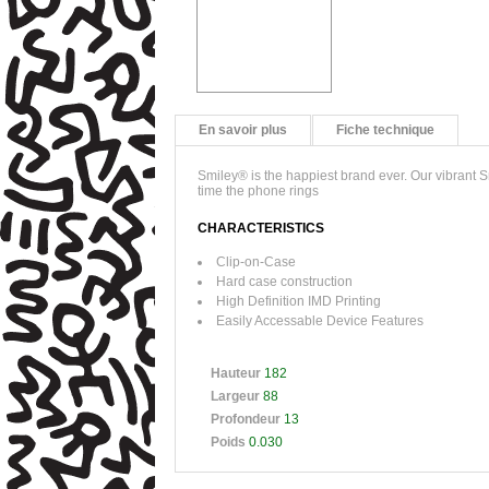
En savoir plus
Fiche technique
Smiley® is the happiest brand ever. Our vibrant S
time the phone rings
CHARACTERISTICS
Clip-on-Case
Hard case construction
High Definition IMD Printing
Easily Accessable Device Features
Hauteur
182
Largeur
88
Profondeur
13
Poids
0.030