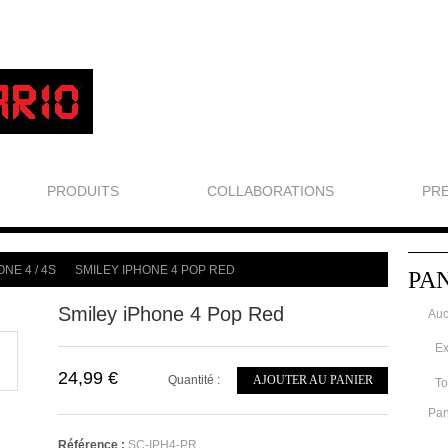
PRODUITS
COLLABORATIONS
PR
ONE 4 / 4S
SMILEY IPHONE 4 POP RED
PA
>
Smiley iPhone 4 Pop Red
Auc
Ex
24,99 €
Quantité :
AJOUTER AU PANIER
To
Pan
Référence :
SC-IPH4-PR