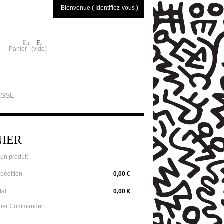
Bienvenue ( Identifiez-vous )
En
Fr
Panier :
(vide)
ESSE
NIER
un produit
pédition
0,00 €
tal
0,00 €
ier
Commander