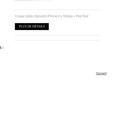
Coque rigide clipsable iPhone 4 « Smiley » Pop Red
PLUS DE DÉTAILS
 :
Suivant