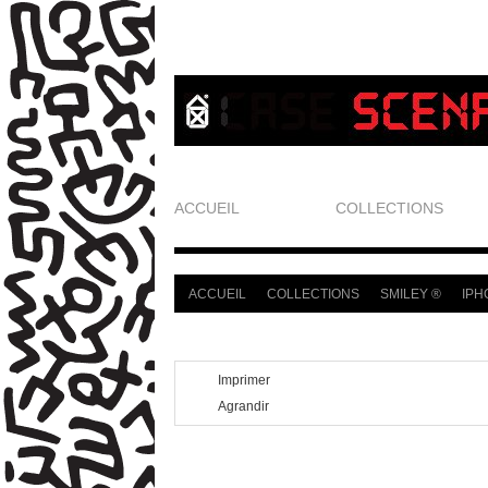
ACCUEIL
COLLECTIONS
ACCUEIL
COLLECTIONS
SMILEY ®
IPH
>
>
>
Imprimer
Agrandir