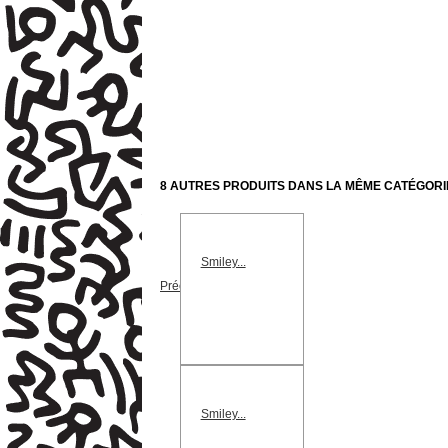
8 AUTRES PRODUITS DANS LA MÊME CATÉGORIE
Smiley...
Précédent
Smiley...