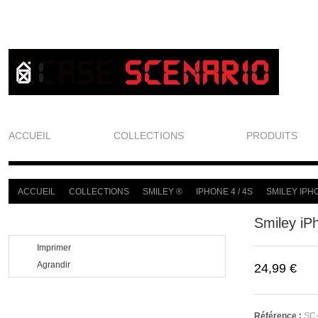
ACCUEIL
COLLECTIONS
PRODUITS
ACCUEIL
COLLECTIONS
SMILEY ®
IPHONE 4 / 4S
SMILEY IPH
>
>
>
>
Smiley iP
Imprimer
Agrandir
24,99 €
Référence :
SC