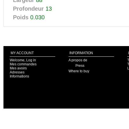
Largeur
88
Profondeur
13
Poids
0.030
MY ACCOUNT
INFORMATION
Welcome, Log in
A propos de
T
Mes commandes
T
Press
Mes avoirs
Where to buy
Adresses
Informations