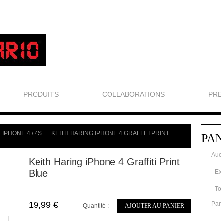
PRODUITS
COLLABORATIONS
PR
IPHONE 4 / 4S
KEITH HARING IPHONE 4 GRAFFITI PRINT
PA
>
Auc
Keith Haring iPhone 4 Graffiti Print
Blue
Ex
To
19,99 €
Pan
Quantité :
AJOUTER AU PANIER