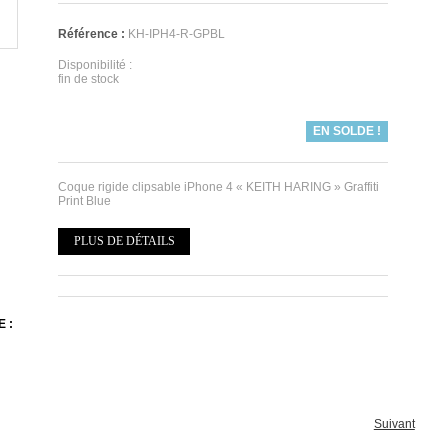
Référence :
KH-IPH4-R-GPBL
Disponibilité :
fin de stock
EN SOLDE !
Coque rigide clipsable iPhone 4 « KEITH HARING » Graffiti
Print Blue
PLUS DE DÉTAILS
 :
Suivant