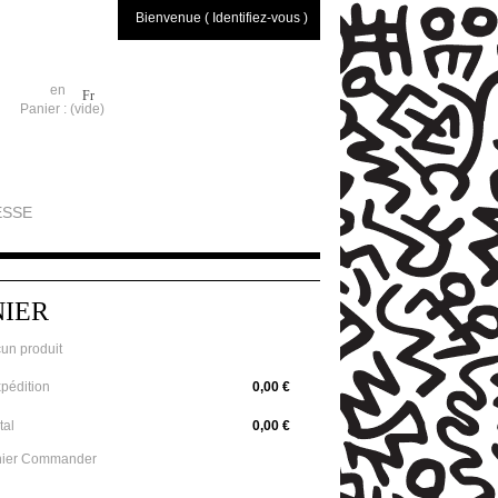
Bienvenue ( Identifiez-vous )
en
Fr
Panier :
(vide)
ESSE
NIER
un produit
pédition
0,00 €
tal
0,00 €
ier
Commander