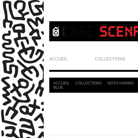
ACCUEIL
COLLECTIONS
ACCUEIL
COLLECTIONS
KEITH HARING
>
>
>
BLUE