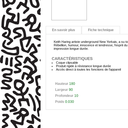
En savoir plus
Fiche technique
Keith Haring artiste underground New Yorkais, a su tou
Rébellion, humour, innocence et tendresse, l'esprit d
impression longue durée.
CARACTÉRISTIQUES
Coque clipsable
Produit rigide à résistance longue durée
Accès direct à toutes les fonctions de l'appareil
Hauteur
180
Largeur
90
Profondeur
10
Poids
0.030