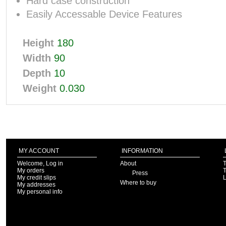
Hard case construction
Easily Accessable Device Features
Height
180
Width
90
Depth
10
Weight
0.030
MY ACCOUNT
INFORMATION
Welcome, Log in
About
T
My orders
T
Press
My credit slips
Where to buy
My addresses
My personal info