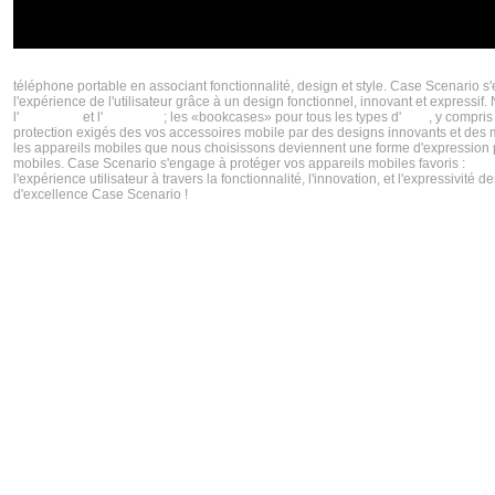
CASE SCENARIO CRÉATEUR DE COQUES IPHONE 5S ET COQUES IPHONES 5C TENDA
téléphone portable en associant fonctionnalité, design et style. Case Scenario s
l'expérience de l'utilisateur grâce à un design fonctionnel, innovant et express
l'
iPhone 5s
et l'
iPhone 5c
; les «bookcases» pour tous les types d'
iPad
, y compris
protection exigés des vos accessoires mobile par des designs innovants et des ma
les appareils mobiles que nous choisissons deviennent une forme d'expression per
mobiles. Case Scenario s'engage à protéger vos appareils mobiles favoris :
iPh
l'expérience utilisateur à travers la fonctionnalité, l'innovation, et l'expressiv
d'excellence Case Scenario !