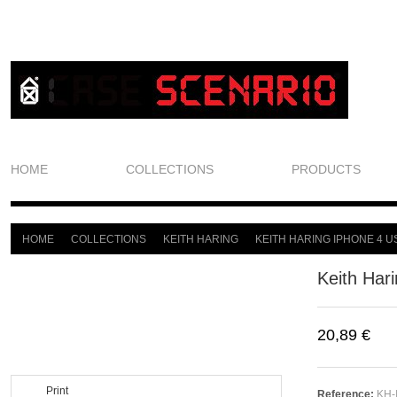
HOME
COLLECTIONS
PRODUCTS
HOME
COLLECTIONS
KEITH HARING
KEITH HARING IPHONE 4 U
>
>
>
Keith Har
20,89 €
Print
Reference:
KH-