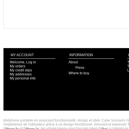
MY ACCOUNT
INFORMATION
Welcome, Log in
About
T
My orders
T
Press
My credit slips
Where to buy
My addresses
My personal info
CASE SCENARIO CRÉATEUR DE COQUES IPHONE 5S ET COQUES IPHONES 5C TENDA
téléphone portable en associant fonctionnalité, design et style. Case Scenario s
l'expérience de l'utilisateur grâce à un design fonctionnel, innovant et express
l'
et l'
; les «bookcases» pour tous les types d'
, y compris le
iPhone 5s
iPhone 5c
iPad