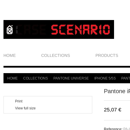
HOME
COLLECTIONS
PRODUCTS
HOME
COLLECTIONS
PANTONE UNIVERSE
IPHONE 5/5S
PANT
>
>
>
>
Pantone i
Print
View full size
25,07 €
Reference:
PA-