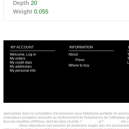
Depth
20
Weight
0.055
MY ACCOUNT
INFORMATION
Welcome, Log in
About
T
My orders
T
Press
My credit slips
Where to buy
My addresses
My personal info
CASE SCENARIO CRÉATEUR DE TENDANCE, ALLIANT DESIGN, STYLE, FONCTIONNALITÉ
spécialisée dans la conception d'accessoires pour téléphone portable en associan
ordinateurs portables associée au renforcement de l'expérience de l'utilisateur
tous les modèles d'iPhone, dont les plus récents, l'
iPhone 5s
et l'
iPhone 5c
; les 
Macbook
. Nous répondons aux besoins de protection exigés des vos accessoires