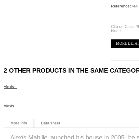
Reference:
AM-
Clip-on-Case iP
blue »
MORE DETAI
2 OTHER PRODUCTS IN THE SAME CATEGOR
Alexis...
Alexis...
More info
Data sheet
Alexis Mabille launched his house in 2005, he