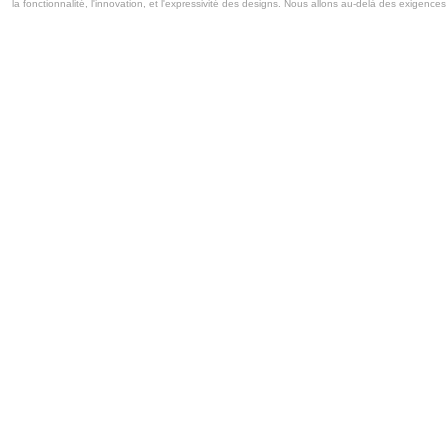
la fonctionnalité, l'innovation, et l'expressivité des designs. Nous allons au-delà des exigen