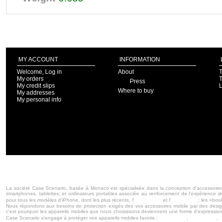
MY ACCOUNT
INFORMATION
Welcome, Log in
About
T
My orders
T
Press
My credit slips
Where to buy
My addresses
My personal info
La société Case Scenario, basée à Monaco est spécialisée dans la conception d'accessoires 
smartphones, tablettes, et ordinateurs portables associée au renforcement de l'expérience d
iPhone 5s
iPhone 5c
pour tous les modèles d'iPhone, dont les plus récents, l'
et l'
; les «boo
Nous répondons aux besoins de protection exigés des vos accessoires mobile par des designs
c'est pourquoi les appareils mobiles que nous choisissons deviennent une forme d'expression pe
iPhone 5s
iPhone 5c
Case Scenario s'engage à protéger vos appareils mobiles favoris :
,
,