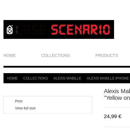
HOME
COLLECTIONS
PRODUCTS
HOME
COLLECTIONS
ALEXIS MABILLE
ALEXIS MABILLE IPHONE 
>
>
>
Alexis Ma
"Yellow on
Print
View full size
24,99 €